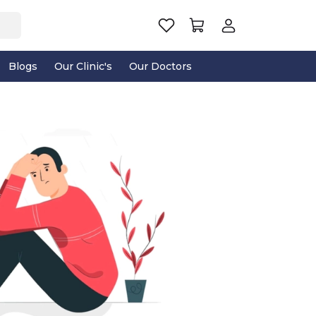
Blogs
Our Clinic's
Our Doctors