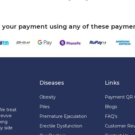
 your payment using any of these paymen
Diseases
Links
Obesity
Payment QR 
Piles
Blogs
We treat
revive
Premature Ejaculation
FAQ's
ping
Erectile Dysfunction
Customer Re
y side